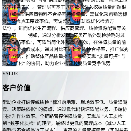
品线质量趋势图""不同供应商物料不合格率对比表""检验工位
效率排名表"）。管理层可基于这些数据深入挖掘质量问题根
源（如 "某供应商物料不合格率持续偏高，需优化采购筛选标
准""某检验工序效率低，需调整人员排班或优化检验方
法"），进而优化生产流程、供应商管理、质检资源配置等关
键环节 —— 例如，通过分析发现 "某类产品外观检验耗时过
长但缺陷率低"，可适当简化外观检验频次，在保障质量的前
提下减少检验成本；通过对比不同班组质检合格率，推广优秀
操作方法，推动整体产品质量提升。最终实现 "质量可控" 与
"成本优化" 的协同，助力企业构建长期质量竞争优势
VALUE
客户价值
帮助企业打破传统质检 "标准落地难、现场效率低、质量追溯
慢、决策缺依据" 的痛点，通过低代码快速适配业务、多端协
同提升作业效率、全链路管控保障质量，实现从 "人工质检"
到 "数字化质检" 的转型，最终以更低的管理成本（减少人工
损耗与不合格品返工成本）、更高的质量管控精度（实时拦截