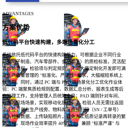
ADVANTAGES
方案优势
低代码平台快速构建，多端场景化分工
系统依托低代码平台的快速构建能力，可根据企业不同行业
（如电子制造、汽车零部件、食品加工）的质检标准，灵活配
置检验流程、检验项与判定规则，无需大量定制化开发即可满
足生产质量管理的 "标准化、严谨性" 要求，大幅缩短系统上
线周期。同时，通过 PC 端与 PAD 端场景化分工优化作业体
验：PC 端聚焦质检规则配置、数据汇总分析、报表生成等后
台管理工作，支持管理人员统筹全局；PAD 端则针对车间、
仓库等现场场景，实现移动化质检 —— 检验人员无需往返固
定工位，可在生产线旁、物料库区直接扫码（SN / 工单号）
录入检验数据、上传缺陷照片，避免人工纸质记录再转录的繁
琐流程，现场作业效率提升 40% 以上，兼顾 "标准严谨" 与