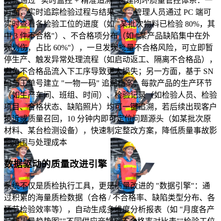
系统通过 "实时监控 + 精准追溯" 构建闭环质量管控体系：一
方面，实时追踪检验过程与结果 —— 管理人员通过 PC 端可
实时查看各检验工位的进度（如 "某批次物料已检验 80%，其
中 3 件不合格"）、不合格项分布（如 "某产品缺陷集中在外
观划伤，占比 60%"），一旦发现批量不合格风险，可立即暂
停生产、触发异常处理流程（如启动返工、隔离不合格品），
避免不合格品流入下工序导致更大损失；另一方面，基于 SN
码与工单号建立 "一物一码" 追溯档案，每款产品的生产环节
（如生产车间、班组、时间）、检验记录（如检验人员、检验
项目、合格状态、缺陷照片）均可一键追溯，若后续出现客户
投诉或质量召回，10 分钟内即可定位问题源头（如某批次原
材料、某台检测设备），快速制定整改方案，降低质量事故影
响范围与处理成本
数据驱动的质量改进引擎
系统不仅是质检执行工具，更是质量改进的 "数据引擎"：通
过积累的海量质检数据（合格 / 不合格率、缺陷类型分布、各
环节检验效率等），自动生成多维度分析报表（如 "月度各产